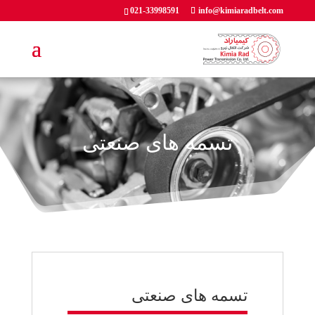
021-33998591
info@kimiaradbelt.com
تسمه های صنعتی
تسمه های صنعتی