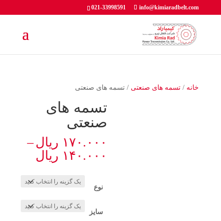
021-33998591
info@kimiaradbelt.com
خانه
/
تسمه های صنعتی
/ تسمه های صنعتی
تسمه های
صنعتی
۱۷۰.۰۰۰
ریال
–
Price
۱۴۰.۰۰۰
ریال
range:
through
نوع
۱۷۰.۰۰۰ ری
سایز